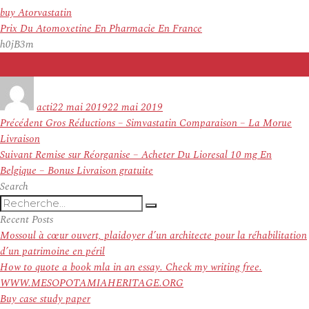
buy Atorvastatin
Prix Du Atomoxetine En Pharmacie En France
h0jB3m
Auteur
Publié
le
acti
22 mai 2019
22 mai 2019
Navigation
Article
Précédent
Gros Réductions – Simvastatin Comparaison – La Morue
de
précédent :
Livraison
l’article
Article
Suivant
Remise sur Réorganise – Acheter Du Lioresal 10 mg En
suivant :
Belgique – Bonus Livraison gratuite
Search
Recherche
Recherche
pour
Recent Posts
:
Mossoul à cœur ouvert, plaidoyer d’un architecte pour la réhabilitation
d’un patrimoine en péril
How to quote a book mla in an essay. Check my writing free.
WWW.MESOPOTAMIAHERITAGE.ORG
Buy case study paper