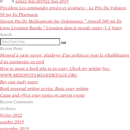
acti
22 mai 2019
22 mai 2019
Navigation
Article
Précédent
Les commandes privées et sécurisées – Le Prix Du Voltaren
de
précédent :
50 mg En Pharmacie
l’article
Article
Suivant
Pas De Médicaments Sur Ordonnance * Amoxil 500 mg En
suivant :
Ligne Livraison Rapide * Livraison dans le monde entier (1-3 Jours)
Search
Recherche
Recherche
pour
Recent Posts
:
Mossoul à cœur ouvert, plaidoyer d’un architecte pour la réhabilitation
d’un patrimoine en péril
How to quote a book mla in an essay. Check my writing free.
WWW.MESOPOTAMIAHERITAGE.ORG
Buy case study paper
Book proposal writing service. Basic essay writing
Cause and effect essay topics on current events
Recent Comments
Archives
février 2022
octobre 2019
septembre 2019