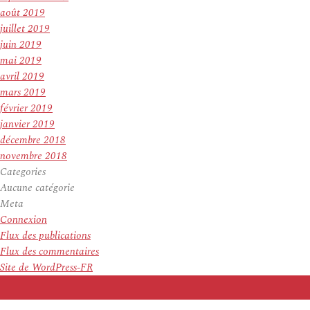
août 2019
juillet 2019
juin 2019
mai 2019
avril 2019
mars 2019
février 2019
janvier 2019
décembre 2018
novembre 2018
Categories
Aucune catégorie
Meta
Connexion
Flux des publications
Flux des commentaires
Site de WordPress-FR