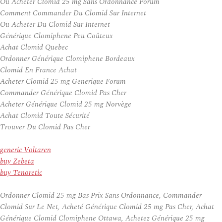
Ou Acheter Clomid 25 mg Sans Ordonnance Forum
Comment Commander Du Clomid Sur Internet
Ou Acheter Du Clomid Sur Internet
Générique Clomiphene Peu Coûteux
Achat Clomid Quebec
Ordonner Générique Clomiphene Bordeaux
Clomid En France Achat
Acheter Clomid 25 mg Generique Forum
Commander Générique Clomid Pas Cher
Acheter Générique Clomid 25 mg Norvège
Achat Clomid Toute Sécurité
Trouver Du Clomid Pas Cher
generic Voltaren
buy Zebeta
buy Tenoretic
Ordonner Clomid 25 mg Bas Prix Sans Ordonnance, Commander
Clomid Sur Le Net, Acheté Générique Clomid 25 mg Pas Cher, Achat
Générique Clomid Clomiphene Ottawa, Achetez Générique 25 mg