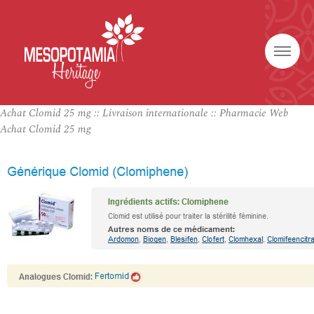
Achat Clomid 25 mg :: Livraison internationale :: Pharmacie Web
Achat Clomid 25 mg