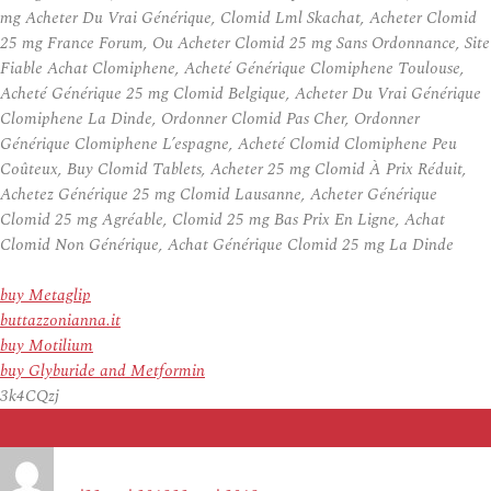
mg Acheter Du Vrai Générique, Clomid Lml Skachat, Acheter Clomid
25 mg France Forum, Ou Acheter Clomid 25 mg Sans Ordonnance, Site
Fiable Achat Clomiphene, Acheté Générique Clomiphene Toulouse,
Acheté Générique 25 mg Clomid Belgique, Acheter Du Vrai Générique
Clomiphene La Dinde, Ordonner Clomid Pas Cher, Ordonner
Générique Clomiphene L’espagne, Acheté Clomid Clomiphene Peu
Coûteux, Buy Clomid Tablets, Acheter 25 mg Clomid À Prix Réduit,
Achetez Générique 25 mg Clomid Lausanne, Acheter Générique
Clomid 25 mg Agréable, Clomid 25 mg Bas Prix En Ligne, Achat
Clomid Non Générique, Achat Générique Clomid 25 mg La Dinde
buy Metaglip
buttazzonianna.it
buy Motilium
buy Glyburide and Metformin
3k4CQzj
Auteur
Publié
le