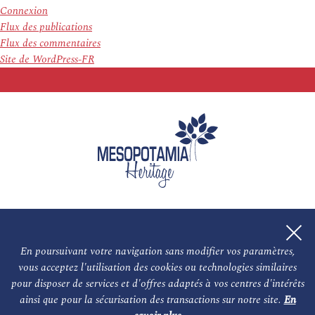
Connexion
Flux des publications
Flux des commentaires
Site de WordPress-FR
En poursuivant votre navigation sans modifier vos paramètres,
vous acceptez l'utilisation des cookies ou technologies similaires
L'association
NOS PARTENAIRES
pour disposer de services et d'offres adaptés à vos centres d'intérêts
ainsi que pour la sécurisation des transactions sur notre site.
En
Le conseil scientifique et nos experts
Les auteurs