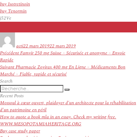
buy Isotretinoin
buy Tenormin
j52Ve
Auteur
Publié
le
acti
22 mars 2019
22 mars 2019
Navigation
Article
Précédent
Famvir 250 mg Suisse – Sécurisée et anonyme – Envoie
de
précédent :
Rapide
l’article
Article
Suivant
Pharmacie Zovirax 400 mg En Ligne – Médicaments Bon
suivant :
Marché – Fiable, rapide et sécurisé
Search
Recherche
Recherche
pour
Recent Posts
:
Mossoul à cœur ouvert, plaidoyer d’un architecte pour la réhabilitation
d’un patrimoine en péril
How to quote a book mla in an essay. Check my writing free.
WWW.MESOPOTAMIAHERITAGE.ORG
Buy case study paper