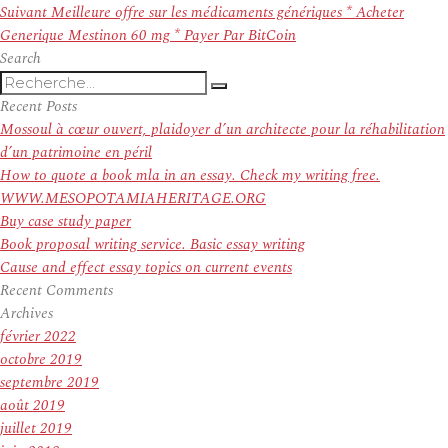
l’article
Article
Suivant
Meilleure offre sur les médicaments génériques * Acheter
suivant :
Generique Mestinon 60 mg * Payer Par BitCoin
Search
Recherche
Recherche
pour
Recent Posts
:
Mossoul à cœur ouvert, plaidoyer d’un architecte pour la réhabilitation
d’un patrimoine en péril
How to quote a book mla in an essay. Check my writing free.
WWW.MESOPOTAMIAHERITAGE.ORG
Buy case study paper
Book proposal writing service. Basic essay writing
Cause and effect essay topics on current events
Recent Comments
Archives
février 2022
octobre 2019
septembre 2019
août 2019
juillet 2019