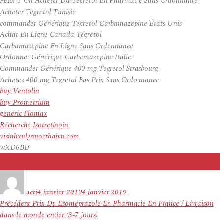
Peux T On Acheter Du Tegretol En Pharmacie Sans Ordonnance
Acheter Tegretol Tunisie
commander Générique Tegretol Carbamazepine États-Unis
Achat En Ligne Canada Tegretol
Carbamazepine En Ligne Sans Ordonnance
Ordonner Générique Carbamazepine Italie
Commander Générique 400 mg Tegretol Strasbourg
Achetez 400 mg Tegretol Bas Prix Sans Ordonnance
buy Ventolin
buy Prometrium
generic Flomax
Recherche Isotretinoin
visinhxulynuocthaivn.com
wXD6BD
Auteur
Publié
le
acti
4 janvier 2019
4 janvier 2019
Navigation
Article
Précédent
Prix Du Esomeprazole En Pharmacie En France / Livraison
de
précédent :
dans le monde entier (3-7 Jours)