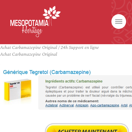
Achat Carbamazepine Original / 24h Support en ligne
Achat Carbamazepine Original