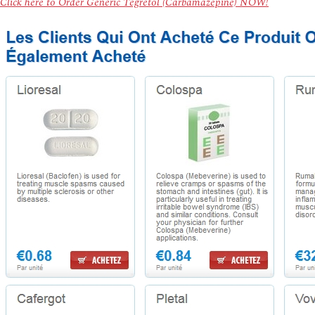
Click here to Order Generic Tegretol (Carbamazepine) NOW!