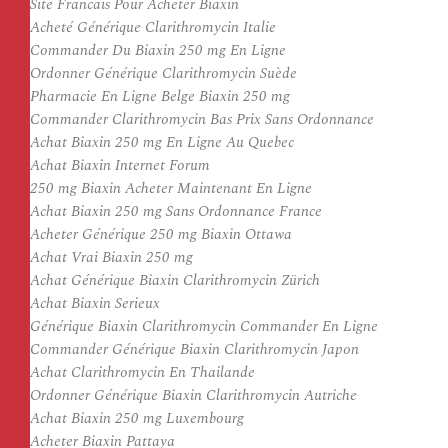
Site Francais Pour Acheter Biaxin
Acheté Générique Clarithromycin Italie
Commander Du Biaxin 250 mg En Ligne
Ordonner Générique Clarithromycin Suède
Pharmacie En Ligne Belge Biaxin 250 mg
Commander Clarithromycin Bas Prix Sans Ordonnance
Achat Biaxin 250 mg En Ligne Au Quebec
Achat Biaxin Internet Forum
250 mg Biaxin Acheter Maintenant En Ligne
Achat Biaxin 250 mg Sans Ordonnance France
Acheter Générique 250 mg Biaxin Ottawa
Achat Vrai Biaxin 250 mg
Achat Générique Biaxin Clarithromycin Zürich
Achat Biaxin Serieux
Générique Biaxin Clarithromycin Commander En Ligne
Commander Générique Biaxin Clarithromycin Japon
Achat Clarithromycin En Thailande
Ordonner Générique Biaxin Clarithromycin Autriche
Achat Biaxin 250 mg Luxembourg
Acheter Biaxin Pattaya