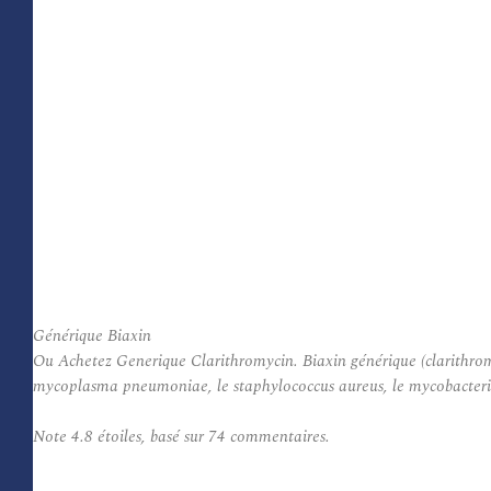
Générique Biaxin
Ou Achetez Generique Clarithromycin. Biaxin générique (clarithromy
mycoplasma pneumoniae, le staphylococcus aureus, le mycobacteri
Note
4.8
étoiles, basé sur
74
commentaires.