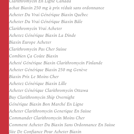
Clarithromycin En Ligne Canada
achat Biaxin 250 mg à prix réduit sans ordonnance
Acheter Du Vrai Générique Biaxin Québec
Acheter Du Vrai Générique Biaxin Bâle
Clarithromycin Vrai Acheter
Achetez Générique Biaxin La Dinde
Biaxin Europe Acheter
Clarithromycin Pas Cher Suisse
Combien Ça Coûte Biaxin
Acheté Générique Biaxin Clarithromycin Finlande
Acheter Générique Biaxin 250 mg Genève
Biaxin Prix Le Moins Cher
Achetez Générique Biaxin Lille
Acheter Générique Clarithromycin Ottawa
Buy Clarithromycin Ship Overnight
Générique Biaxin Bon Marché En Ligne
Acheter Clarithromycin Generique En Suisse
Commander Clarithromycin Moins Cher
Comment Acheter Du Biaxin Sans Ordonnance En Suisse
Site De Confiance Pour Acheter Biaxin