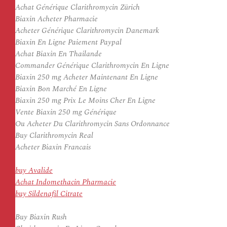
Achat Générique Clarithromycin Zürich
Biaxin Acheter Pharmacie
Acheter Générique Clarithromycin Danemark
Biaxin En Ligne Paiement Paypal
Achat Biaxin En Thailande
Commander Générique Clarithromycin En Ligne
Biaxin 250 mg Acheter Maintenant En Ligne
Biaxin Bon Marché En Ligne
Biaxin 250 mg Prix Le Moins Cher En Ligne
Vente Biaxin 250 mg Générique
Ou Acheter Du Clarithromycin Sans Ordonnance
Buy Clarithromycin Real
Acheter Biaxin Francais
buy Avalide
Achat Indomethacin Pharmacie
buy Sildenafil Citrate
Buy Biaxin Rush