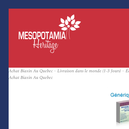
Achat Biaxin Au Quebec – Livraison dans le monde (1-3 Jours) – É
Achat Biaxin Au Quebec