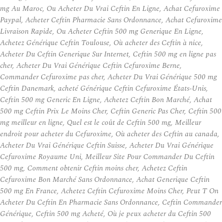
mg Au Maroc, Ou Acheter Du Vrai Ceftin En Ligne, Achat Cefuroxime
Paypal, Acheter Ceftin Pharmacie Sans Ordonnance, Achat Cefuroxime
Livraison Rapide, Ou Acheter Ceftin 500 mg Generique En Ligne,
Achetez Générique Ceftin Toulouse, Où acheter des Ceftin à nice,
Acheter Du Ceftin Generique Sur Internet, Ceftin 500 mg en ligne pas
cher, Acheter Du Vrai Générique Ceftin Cefuroxime Berne,
Commander Cefuroxime pas cher, Acheter Du Vrai Générique 500 mg
Ceftin Danemark, acheté Générique Ceftin Cefuroxime États-Unis,
Ceftin 500 mg Generic En Ligne, Achetez Ceftin Bon Marché, Achat
500 mg Ceftin Prix Le Moins Cher, Ceftin Generic Pas Cher, Ceftin 500
mg meilleur en ligne, Quel est le coût de Ceftin 500 mg, Meilleur
endroit pour acheter du Cefuroxime, Où acheter des Ceftin au canada,
Acheter Du Vrai Générique Ceftin Suisse, Acheter Du Vrai Générique
Cefuroxime Royaume Uni, Meilleur Site Pour Commander Du Ceftin
500 mg, Comment obtenir Ceftin moins cher, Achetez Ceftin
Cefuroxime Bon Marché Sans Ordonnance, Achat Generique Ceftin
500 mg En France, Achetez Ceftin Cefuroxime Moins Cher, Peut T On
Acheter Du Ceftin En Pharmacie Sans Ordonnance, Ceftin Commander
Générique, Ceftin 500 mg Acheté, Où je peux acheter du Ceftin 500