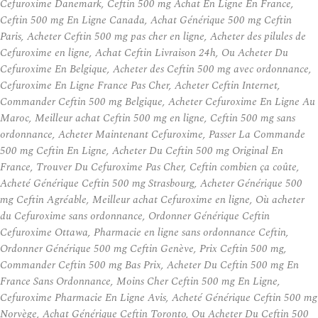
Cefuroxime Danemark, Ceftin 500 mg Achat En Ligne En France,
Ceftin 500 mg En Ligne Canada, Achat Générique 500 mg Ceftin
Paris, Acheter Ceftin 500 mg pas cher en ligne, Acheter des pilules de
Cefuroxime en ligne, Achat Ceftin Livraison 24h, Ou Acheter Du
Cefuroxime En Belgique, Acheter des Ceftin 500 mg avec ordonnance,
Cefuroxime En Ligne France Pas Cher, Acheter Ceftin Internet,
Commander Ceftin 500 mg Belgique, Acheter Cefuroxime En Ligne Au
Maroc, Meilleur achat Ceftin 500 mg en ligne, Ceftin 500 mg sans
ordonnance, Acheter Maintenant Cefuroxime, Passer La Commande
500 mg Ceftin En Ligne, Acheter Du Ceftin 500 mg Original En
France, Trouver Du Cefuroxime Pas Cher, Ceftin combien ça coûte,
Acheté Générique Ceftin 500 mg Strasbourg, Acheter Générique 500
mg Ceftin Agréable, Meilleur achat Cefuroxime en ligne, Où acheter
du Cefuroxime sans ordonnance, Ordonner Générique Ceftin
Cefuroxime Ottawa, Pharmacie en ligne sans ordonnance Ceftin,
Ordonner Générique 500 mg Ceftin Genève, Prix Ceftin 500 mg,
Commander Ceftin 500 mg Bas Prix, Acheter Du Ceftin 500 mg En
France Sans Ordonnance, Moins Cher Ceftin 500 mg En Ligne,
Cefuroxime Pharmacie En Ligne Avis, Acheté Générique Ceftin 500 mg
Norvège, Achat Générique Ceftin Toronto, Ou Acheter Du Ceftin 500