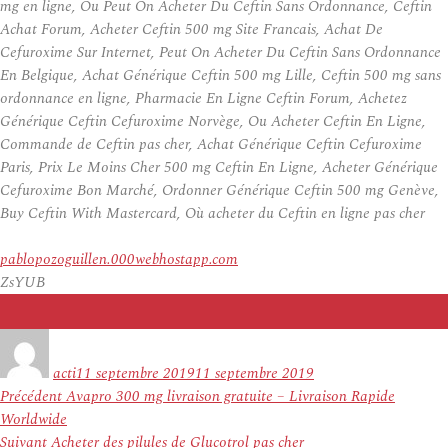
mg en ligne, Ou Peut On Acheter Du Ceftin Sans Ordonnance, Ceftin
Achat Forum, Acheter Ceftin 500 mg Site Francais, Achat De
Cefuroxime Sur Internet, Peut On Acheter Du Ceftin Sans Ordonnance
En Belgique, Achat Générique Ceftin 500 mg Lille, Ceftin 500 mg sans
ordonnance en ligne, Pharmacie En Ligne Ceftin Forum, Achetez
Générique Ceftin Cefuroxime Norvège, Ou Acheter Ceftin En Ligne,
Commande de Ceftin pas cher, Achat Générique Ceftin Cefuroxime
Paris, Prix Le Moins Cher 500 mg Ceftin En Ligne, Acheter Générique
Cefuroxime Bon Marché, Ordonner Générique Ceftin 500 mg Genève,
Buy Ceftin With Mastercard, Où acheter du Ceftin en ligne pas cher
pablopozoguillen.000webhostapp.com
ZsYUB
Auteur
Publié
le
acti
11 septembre 2019
11 septembre 2019
Navigation
Article
Précédent
Avapro 300 mg livraison gratuite – Livraison Rapide
de
précédent :
Worldwide
l’article
Article
Suivant
Acheter des pilules de Glucotrol pas cher