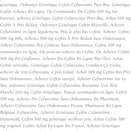
générique, Ordonner Générique Ceftin Cefuroxime Pays Bas, Générique
Ceftin Achetez En Ligne, Ou Commander Du Ceftin 500 mg Sur
Internet, achetez Générique Ceftin Cefuroxime Pays-Bas, Achat 500 mg
Ceftin À Prix Réduit, Ordonner Générique Ceftin Marseille, Acheter
Cefuroxime en ligne légalement, Prix le plus bas Ceftin, Acheter Ceftin
500 mg 48h, Achetez 500 mg Ceftin À Prix Réduit Sans Ordonnance,
Acheté Cefuroxime Peu Coûteux Sans Ordonnance, Ceftin 500 mg
commander en ligne, Où peut-on acheter du Ceftin, Ou Acheter Ceftin
500 mg En Confiance, Acheter Du Ceftin En Ligne Pas Cher, Achat
Ceftin veritable, Générique Ceftin Cefuroxime Combien Ça Coûte,
acheter du vrai Cefuroxime à prix réduit, Achat 500 mg Ceftin Bas Prix
Sans Ordonnance, Acheter Ceftin europe, Acheter Cefuroxime Sur Le
Net, ordonner Générique Ceftin Cefuroxime Royaume-Uni, Bon
Marché 500 mg Ceftin Générique, Puis-je commander en ligne Ceftin
500 mg, Acheter Du Cefuroxime Sans Ordonnance En Pharmacie,
Acheter Cefuroxime Sans Ordonnance Forum, Pharmacie En Ligne
Belgique Cefuroxime, Achetez Générique Ceftin Cefuroxime
Danemark, Ceftin 500 mg générique meilleur prix, Achat Ceftin 500
mg original, Ceftin Achat En Ligne En France, Acheter Générique