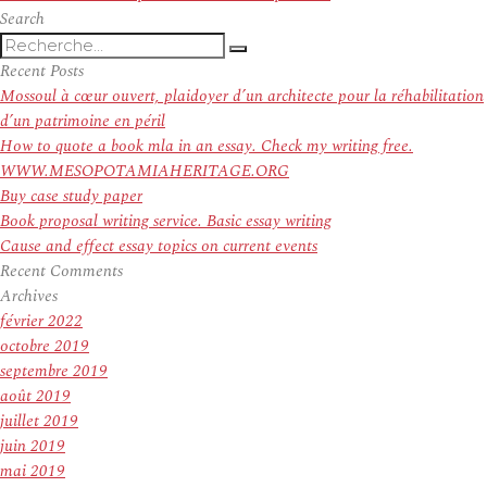
suivant :
Search
Recherche
Recherche
pour
Recent Posts
:
Mossoul à cœur ouvert, plaidoyer d’un architecte pour la réhabilitation
d’un patrimoine en péril
How to quote a book mla in an essay. Check my writing free.
WWW.MESOPOTAMIAHERITAGE.ORG
Buy case study paper
Book proposal writing service. Basic essay writing
Cause and effect essay topics on current events
Recent Comments
Archives
février 2022
octobre 2019
septembre 2019
août 2019
juillet 2019
juin 2019
mai 2019