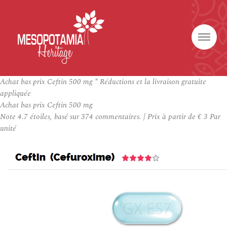
Achat bas prix Ceftin 500 mg * Réductions et la livraison gratuite
appliquée
Achat bas prix Ceftin 500 mg
Note
4.7
étoiles, basé sur
374
commentaires.
|
Prix à partir de
€ 3
Par
unité