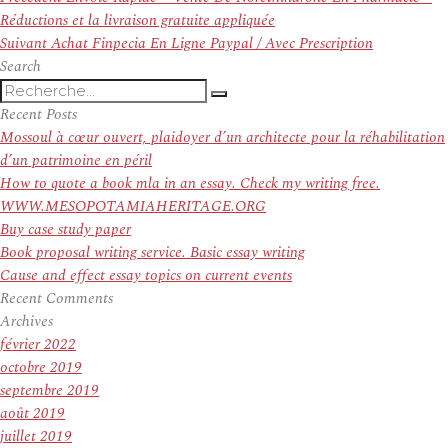
de
précédent :
Réductions et la livraison gratuite appliquée
l’article
Article
Suivant
Achat Finpecia En Ligne Paypal / Avec Prescription
suivant :
Search
Recherche
Recherche
pour
Recent Posts
:
Mossoul à cœur ouvert, plaidoyer d’un architecte pour la réhabilitation
d’un patrimoine en péril
How to quote a book mla in an essay. Check my writing free.
WWW.MESOPOTAMIAHERITAGE.ORG
Buy case study paper
Book proposal writing service. Basic essay writing
Cause and effect essay topics on current events
Recent Comments
Archives
février 2022
octobre 2019
septembre 2019
août 2019
juillet 2019