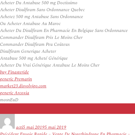
Acheter Du Antabuse 500 mg Doctissimo
Acheter Disulfiram Sans Ordonnance Quebec
Achetez 500 mg Antabuse Sans Ordonnance
Ou Acheter Antabuse Au Maroc
Acheter Du Disulfiram En Pharmacie En Belgique Sans Ordonnance
Commander Disulfiram Prix Le Moins Cher
Commander Disulfiram Peu Coûteux
Disulfiram Generique Acheter
Antabuse 500 mg Acheté Générique
Acheter Du Vrai Générique Antabuse Le Moins Cher
buy Finasteride
generic Premarin
market23.disvolvigo.com
generic Arcoxia
mosnEuD
Auteur
Publié
le
acti
5 mai 2019
5 mai 2019
Navigation
Article
Précédent
Envoie Rapide – Vente De Norethindrone En Pharmacie –