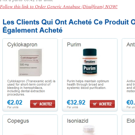
Follow this link to Order Generic Antabuse (Disulfiram) NOW!