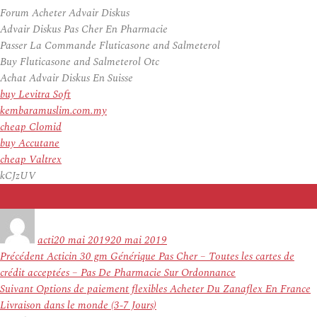
Forum Acheter Advair Diskus
Advair Diskus Pas Cher En Pharmacie
Passer La Commande Fluticasone and Salmeterol
Buy Fluticasone and Salmeterol Otc
Achat Advair Diskus En Suisse
buy Levitra Soft
kembaramuslim.com.my
cheap Clomid
buy Accutane
cheap Valtrex
kCJzUV
Auteur
Publié
le
acti
20 mai 2019
20 mai 2019
Navigation
Article
Précédent
Acticin 30 gm Générique Pas Cher – Toutes les cartes de
de
précédent :
crédit acceptées – Pas De Pharmacie Sur Ordonnance
l’article
Article
Suivant
Options de paiement flexibles Acheter Du Zanaflex En France
suivant :
Livraison dans le monde (3-7 Jours)