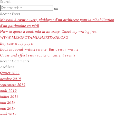
Search
Recherche
Recherche
pour
Recent Posts
:
Mossoul à cœur ouvert, plaidoyer d’un architecte pour la réhabilitation
d’un patrimoine en péril
How to quote a book mla in an essay. Check my writing free.
WWW.MESOPOTAMIAHERITAGE.ORG
Buy case study paper
Book proposal writing service. Basic essay writing
Cause and effect essay topics on current events
Recent Comments
Archives
février 2022
octobre 2019
septembre 2019
août 2019
juillet 2019
juin 2019
mai 2019
avril 2019