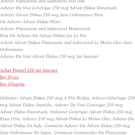
Acheter Fluticasone and Salmeterol Fois Jour
Acheter Du Vrai Générique 250 mcg Advair Diskus Danemark
Acheter Advair Diskus 250 mcg Sans Ordonnance Paris
Ou Acheter Advair Diskus Pfizer
Acheter Fluticasone and Salmeterol Mastercard
Peut On Acheter Du Advair Diskus Sur Le Net
Acheté Advair Diskus Fluticasone and Salmeterol Le Moins Cher Sans
Ordonnance
Acheter Du Vrai Advair Diskus 250 mcg Sur Internet
Achat Ponstel 250 mg Internet
buy Zyvox
buy Zyloprim
Ordonner Advair Diskus 250 mcg À Prix Réduit, Acheter Générique 250
mcg Advair Diskus Autriche, Acheter Du Vrai Générique 250 mcg
Advair Diskus Danemark, Ordonner Générique Advair Diskus 250 mcg
États Unis, Achetez 250 mcg Advair Diskus Le Moins Cher, Acheter Du
Advair Diskus En Inde, Comment Acheter Du Advair Diskus 250 mcg
Sans Ordonnance En Suisse, Comment Commander Du Fluticasone