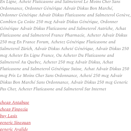
En Ligne, Acheté Fluticasone and Salmeterol Le Moins Cher Sans
Ordonnance, Ordonner Générique Advair Diskus Bon Marché,
Ordonner Générique Advair Diskus Fluticasone and Salmeterol Genève,
Combien Ça Coûte 250 mcg Advair Diskus Générique, Ordonner
Générique Advair Diskus Fluticasone and Salmeterol Autriche, Achat
Fluticasone and Salmeterol France Pharmacie, Acheter Advair Diskus
250 mcg En France Forum, Achetez Générique Fluticasone and
Salmeterol Zürich, Advair Diskus Acheté Générique, Advair Diskus 250
mcg Acheter En Ligne France, Ou Acheter Du Fluticasone and
Salmeterol Au Quebec, Acheter 250 mcg Advair Diskus, Achat
Fluticasone and Salmeterol Générique Suisse, Achat Advair Diskus 250
mcg Prix Le Moins Cher Sans Ordonnance, Acheté 250 mcg Advair
Diskus Bon Marché Sans Ordonnance, Advair Diskus 250 mcg Generic
Pas Cher, Acheter Fluticasone and Salmeterol Sur Internet
cheap Antabuse
cheap Finpecia
buy Lasix
generic Sinequan
generic Avalide