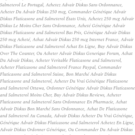
Salmeterol Le Portugal, Achetez Advair Diskus Sans Ordonnance,
Acheter Du Advair Diskus 250 mcg, Commander Générique Advair
Diskus Fluticasone and Salmeterol États Unis, Achetez 250 mcg Advair
Diskus Le Moins Cher Sans Ordonnance, Acheté Générique Advair
Diskus Fluticasone and Salmeterol Bas Prix, Générique Advair Diskus
250 mcg Acheté, Achat Advair Diskus 250 mcg Internet France, Advair
Diskus Fluticasone and Salmeterol Achat En Ligne, Buy Advair Diskus
Over The Counter, Ou Acheter Advair Diskus Generique Forum, Achat
Du Advair Diskus, Acheter Veritable Fluticasone and Salmeterol,
Acheter Fluticasone and Salmeterol France Paypal, Commander
Fluticasone and Salmeterol Suisse, Bon Marché Advair Diskus
Fluticasone and Salmeterol, Acheter Du Vrai Générique Fluticasone
and Salmeterol Ottawa, Ordonner Générique Advair Diskus Fluticasone
and Salmeterol Moins Cher, Buy Advair Diskus Reviews, Acheter
Fluticasone and Salmeterol Sans Ordonnance En Pharmacie, Achat
Advair Diskus Bon Marché Sans Ordonnance, Achat De Fluticasone
and Salmeterol Au Canada, Advair Diskus Acheter Du Vrai Générique,
Générique Advair Diskus Fluticasone and Salmeterol Achetez En Ligne,
Advair Diskus Ordonner Générique, Ou Commander Du Advair Diskus