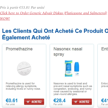
Prix à partir
€53.81
Par unité
Click here to Order Generic Advair Diskus (Fluticasone and Salmeterol)
NOW!