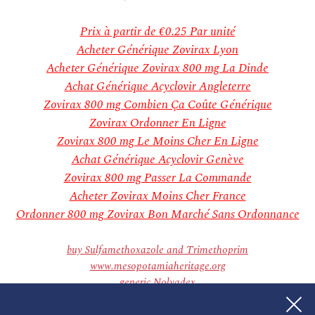
décembre 2018
novembre 2018
Prix à partir de
€0.25
Par unité
Categories
Acheter Générique Zovirax Lyon
Aucune catégorie
Meta
Acheter Générique Zovirax 800 mg La Dinde
Connexion
Achat Générique Acyclovir Angleterre
Flux des publications
Zovirax 800 mg Combien Ça Coûte Générique
Flux des commentaires
Zovirax Ordonner En Ligne
Site de WordPress-FR
Zovirax 800 mg Le Moins Cher En Ligne
Achat Générique Acyclovir Genève
Zovirax 800 mg Passer La Commande
Acheter Zovirax Moins Cher France
Ordonner 800 mg Zovirax Bon Marché Sans Ordonnance
buy Sulfamethoxazole and Trimethoprim
www.mesopotamiaheritage.org
generic Nolvadex
Zovirax Acyclovir À Prix Réduit
Acheté Générique Zovirax Grèce