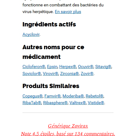
d’un patrimoine en péril
How to quote a book mla in an essay. Check my writing free.
WWW.MESOPOTAMIAHERITAGE.ORG
Buy case study paper
Book proposal writing service. Basic essay writing
Cause and effect essay topics on current events
Recent Comments
Archives
février 2022
octobre 2019
septembre 2019
août 2019
juillet 2019
juin 2019
mai 2019
avril 2019
mars 2019
février 2019
Générique Zovirax
janvier 2019
Note
4.5
étoiles, basé sur
134
commentaires.