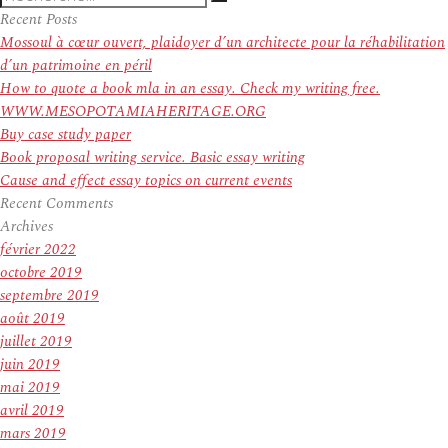
Recherche
pour
Recent Posts
:
Mossoul à cœur ouvert, plaidoyer d’un architecte pour la réhabilitation
d’un patrimoine en péril
How to quote a book mla in an essay. Check my writing free.
WWW.MESOPOTAMIAHERITAGE.ORG
Buy case study paper
Book proposal writing service. Basic essay writing
Cause and effect essay topics on current events
Recent Comments
Archives
février 2022
octobre 2019
septembre 2019
août 2019
juillet 2019
juin 2019
mai 2019
avril 2019
mars 2019