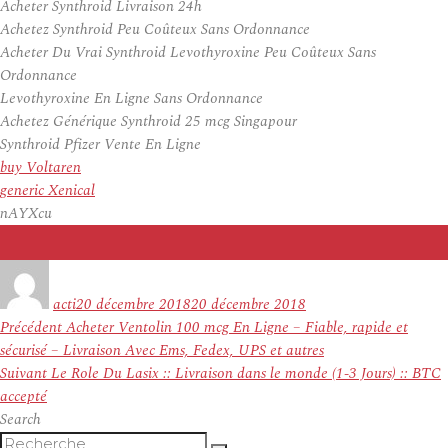
Acheter Synthroid Livraison 24h
Achetez Synthroid Peu Coûteux Sans Ordonnance
Acheter Du Vrai Synthroid Levothyroxine Peu Coûteux Sans
Ordonnance
Levothyroxine En Ligne Sans Ordonnance
Achetez Générique Synthroid 25 mcg Singapour
Synthroid Pfizer Vente En Ligne
buy Voltaren
generic Xenical
nAYXcu
Auteur
Publié
le
acti
20 décembre 2018
20 décembre 2018
Navigation
Article
Précédent
Acheter Ventolin 100 mcg En Ligne – Fiable, rapide et
de
précédent :
sécurisé – Livraison Avec Ems, Fedex, UPS et autres
l’article
Article
Suivant
Le Role Du Lasix :: Livraison dans le monde (1-3 Jours) :: BTC
suivant :
accepté
Search
Recherche