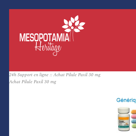
24h Support en ligne :: Achat Pilule Paxil 30 mg
Achat Pilule Paxil 30 mg