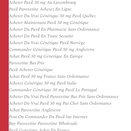
Acheter Paxil 30 mg Au Luxembourg
Paxil Paroxetine Achetez En Ligne
Acheter Du Vrai Générique 30 mg Paxil Québec
Acheter Maintenant Paxil 30 mg Générique
Acheter Du Paxil En Pharmacie Sans Ordonnance
Acheter Du Paxil En Toute Securité
Acheter Du Vrai Générique Paxil Norvège
Commander Générique Paxil 30 mg Angleterre
Achat Paxil 30 mg Generique En Europe
Paroxetine Bas Prix
Paxil Acheter Générique
Achat Paxil 30 mg France Sans Ordonnance
Achetez Générique 30 mg Paxil Italie
Commander Générique 30 mg Paxil Le Portugal
Acheter Du Vrai Paxil Paroxetine Bas Prix Sans Ordonnance
Acheter Du Vrai Paxil 30 mg Pas Cher Sans Ordonnance
Achat Paroxetine Angleterre
Peut On Commander Du Paxil Sur Internet
Buy Paroxetine Paroxetine Wholesale
Paxil Generique Achat En France