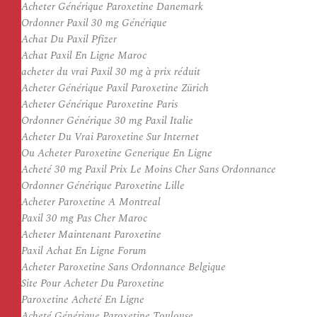
Acheter Générique Paroxetine Danemark
Ordonner Paxil 30 mg Générique
Achat Du Paxil Pfizer
Achat Paxil En Ligne Maroc
acheter du vrai Paxil 30 mg à prix réduit
Acheter Générique Paxil Paroxetine Zürich
Acheter Générique Paroxetine Paris
Ordonner Générique 30 mg Paxil Italie
Acheter Du Vrai Paroxetine Sur Internet
Ou Acheter Paroxetine Generique En Ligne
Acheté 30 mg Paxil Prix Le Moins Cher Sans Ordonnance
Ordonner Générique Paroxetine Lille
Acheter Paroxetine A Montreal
Paxil 30 mg Pas Cher Maroc
Acheter Maintenant Paroxetine
Paxil Achat En Ligne Forum
Acheter Paroxetine Sans Ordonnance Belgique
Site Pour Acheter Du Paroxetine
Paroxetine Acheté En Ligne
Acheté Générique Paroxetine Toulouse