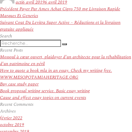
acti
6 avril 2019
6 avril 2019
Navigation
Article
Précédent
Payer Par Amex Achat Cipro 750 mg Livraison Rapide
de
précédent :
Marques Et Generics
l’article
Article
Suivant
Cout Du Levitra Super Active – Réductions et la livraison
suivant :
gratuite appliquée
Search
Recherche
Recherche
pour
Recent Posts
:
Mossoul à cœur ouvert, plaidoyer d’un architecte pour la réhabilitation
d’un patrimoine en péril
How to quote a book mla in an essay. Check my writing free.
WWW.MESOPOTAMIAHERITAGE.ORG
Buy case study paper
Book proposal writing service. Basic essay writing
Cause and effect essay topics on current events
Recent Comments
Archives
février 2022
octobre 2019
septembre 2019