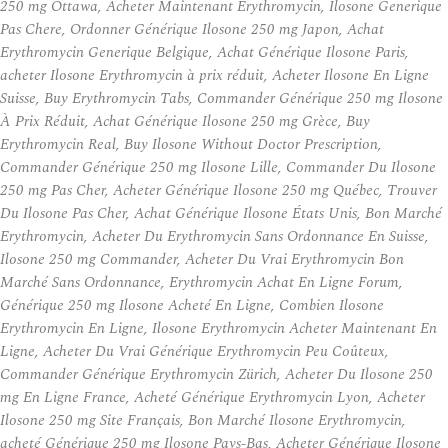
250 mg Ottawa, Acheter Maintenant Erythromycin, Ilosone Generique
Pas Chere, Ordonner Générique Ilosone 250 mg Japon, Achat
Erythromycin Generique Belgique, Achat Générique Ilosone Paris,
acheter Ilosone Erythromycin à prix réduit, Acheter Ilosone En Ligne
Suisse, Buy Erythromycin Tabs, Commander Générique 250 mg Ilosone
À Prix Réduit, Achat Générique Ilosone 250 mg Grèce, Buy
Erythromycin Real, Buy Ilosone Without Doctor Prescription,
Commander Générique 250 mg Ilosone Lille, Commander Du Ilosone
250 mg Pas Cher, Acheter Générique Ilosone 250 mg Québec, Trouver
Du Ilosone Pas Cher, Achat Générique Ilosone États Unis, Bon Marché
Erythromycin, Acheter Du Erythromycin Sans Ordonnance En Suisse,
Ilosone 250 mg Commander, Acheter Du Vrai Erythromycin Bon
Marché Sans Ordonnance, Erythromycin Achat En Ligne Forum,
Générique 250 mg Ilosone Acheté En Ligne, Combien Ilosone
Erythromycin En Ligne, Ilosone Erythromycin Acheter Maintenant En
Ligne, Acheter Du Vrai Générique Erythromycin Peu Coûteux,
Commander Générique Erythromycin Zürich, Acheter Du Ilosone 250
mg En Ligne France, Acheté Générique Erythromycin Lyon, Acheter
Ilosone 250 mg Site Français, Bon Marché Ilosone Erythromycin,
acheté Générique 250 mg Ilosone Pays-Bas, Acheter Générique Ilosone