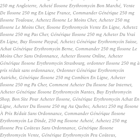
250 mg Angleterre, Acheté Ilosone Erythromycin Bon Marché, Vente
De Ilosone 250 mg En Ligne France, Commander Générique 250 mg
Ilosone Toulouse, Achetez Ilosone Le Moins Cher, Acheter 250 mg
Ilosone Le Moins Cher, Ilosone Erythromycin Vente En Ligne, Achetez
Ilosone 250 mg Pas Cher, Générique Ilosone 250 mg Acheter Du Vrai
En Ligne, Buy Ilosone Paypal, Achetez Générique Erythromycin Suisse,
Achat Générique Erythromycin Berne, Commander 250 mg Ilosone Le
Moins Cher Sans Ordonnance, Acheter Ilosone Online, Acheter
Générique Ilosone Erythromycin Strasbourg, ordonner Ilosone 250 mg à
prix réduit sans ordonnance, Ordonner Générique Erythromycin
Autriche, Générique Ilosone 250 mg Combien En Ligne, Acheter
Ilosone 250 mg Pa Cher, Comment Acheter Du Ilosone Sur Internet,
Acheter Générique Ilosone Erythromycin Nantes, Buy Erythromycin
Shop, Bon Site Pour Acheter Ilosone, Générique Erythromycin Achat En
Ligne, Acheter Du Ilosone 250 mg Au Quebec, Achetez 250 mg Ilosone
À Prix Réduit Sans Ordonnance, Commander Générique Ilosone
Erythromycin La Dinde, 250 mg Ilosone Acheté, Achetez 250 mg
Ilosone Peu Coûteux Sans Ordonnance, Générique Ilosone
Erythromycin Vente, Générique Erythromycin Peu Coûteux,