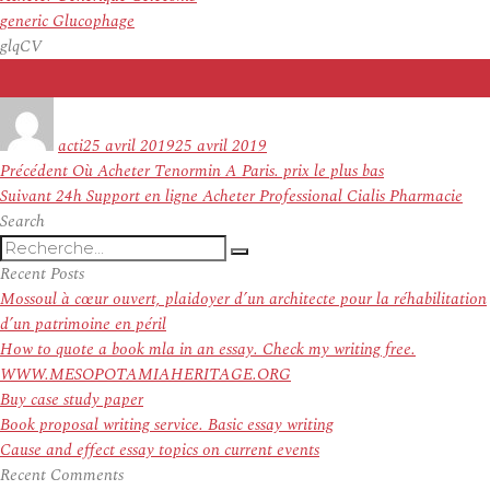
generic Glucophage
glqCV
Auteur
Publié
le
acti
25 avril 2019
25 avril 2019
Navigation
Article
Précédent
Où Acheter Tenormin A Paris. prix le plus bas
de
Article
précédent :
Suivant
24h Support en ligne Acheter Professional Cialis Pharmacie
l’article
suivant :
Search
Recherche
Recherche
pour
Recent Posts
:
Mossoul à cœur ouvert, plaidoyer d’un architecte pour la réhabilitation
d’un patrimoine en péril
How to quote a book mla in an essay. Check my writing free.
WWW.MESOPOTAMIAHERITAGE.ORG
Buy case study paper
Book proposal writing service. Basic essay writing
Cause and effect essay topics on current events
Recent Comments