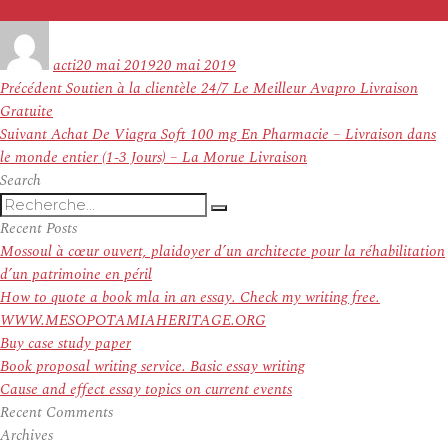
Auteur
Publié
le
acti
20 mai 2019
20 mai 2019
Navigation
Article
Précédent
Soutien à la clientèle 24/7 Le Meilleur Avapro Livraison
de
précédent :
Gratuite
l’article
Article
Suivant
Achat De Viagra Soft 100 mg En Pharmacie – Livraison dans
suivant :
le monde entier (1-3 Jours) – La Morue Livraison
Search
Recherche
Recherche
pour
Recent Posts
:
Mossoul à cœur ouvert, plaidoyer d’un architecte pour la réhabilitation
d’un patrimoine en péril
How to quote a book mla in an essay. Check my writing free.
WWW.MESOPOTAMIAHERITAGE.ORG
Buy case study paper
Book proposal writing service. Basic essay writing
Cause and effect essay topics on current events
Recent Comments
Archives