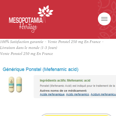
100% Satisfaction garantie – Vente Ponstel 250 mg En France –
Livraison dans le monde (1-3 Jours)
Vente Ponstel 250 mg En France