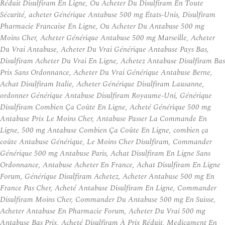
Réduit Disulfiram En Ligne, Ou Acheter Du Disulfiram En Toute
Sécurité, acheter Générique Antabuse 500 mg États-Unis, Disulfiram
Pharmacie Francaise En Ligne, Ou Acheter Du Antabuse 500 mg
Moins Cher, Acheter Générique Antabuse 500 mg Marseille, Acheter
Du Vrai Antabuse, Acheter Du Vrai Générique Antabuse Pays Bas,
Disulfiram Acheter Du Vrai En Ligne, Achetez Antabuse Disulfiram Bas
Prix Sans Ordonnance, Acheter Du Vrai Générique Antabuse Berne,
Achat Disulfiram Italie, Acheter Générique Disulfiram Lausanne,
ordonner Générique Antabuse Disulfiram Royaume-Uni, Générique
Disulfiram Combien Ça Coûte En Ligne, Acheté Générique 500 mg
Antabuse Prix Le Moins Cher, Antabuse Passer La Commande En
Ligne, 500 mg Antabuse Combien Ça Coûte En Ligne, combien ça
coûte Antabuse Générique, Le Moins Cher Disulfiram, Commander
Générique 500 mg Antabuse Paris, Achat Disulfiram En Ligne Sans
Ordonnance, Antabuse Acheter En France, Achat Disulfiram En Ligne
Forum, Générique Disulfiram Achetez, Acheter Antabuse 500 mg En
France Pas Cher, Acheté Antabuse Disulfiram En Ligne, Commander
Disulfiram Moins Cher, Commander Du Antabuse 500 mg En Suisse,
Acheter Antabuse En Pharmacie Forum, Acheter Du Vrai 500 mg
Antabuse Bas Prix, Acheté Disulfiram À Prix Réduit, Medicament En