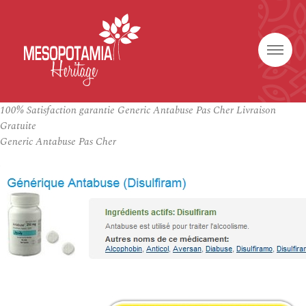
100% Satisfaction garantie Generic Antabuse Pas Cher Livraison
Gratuite
Generic Antabuse Pas Cher