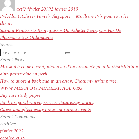
le
acti
2 février 2019
2 février 2019
Navigation
Article
Précédent
Acheter Famvir Singapore – Meilleurs Prix pour tous les
de
précédent :
clients
l’article
Article
Suivant
Remise sur Réorganise – Où Acheter Zenegra – Pas De
suivant :
Pharmacie Sur Ordonnance
Search
Recherche
Recherche
pour
Recent Posts
:
Mossoul à cœur ouvert, plaidoyer d’un architecte pour la réhabilitation
d’un patrimoine en péril
How to quote a book mla in an essay. Check my writing free.
WWW.MESOPOTAMIAHERITAGE.ORG
Buy case study paper
Book proposal writing service. Basic essay writing
Cause and effect essay topics on current events
Recent Comments
Archives
février 2022
octobre 2019