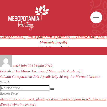
Générique {-Variable.pillname-}
Note
4.{-Random.Int-|-1-|-9-}
étoiles, basé sur
{-Random.Int-|-44-
|-400-}
commentaires.
{-String.Spintax-|-{Prix à partir|Prix à partir de}-}
{-Variable.start_price-}
100% Satisfaction garantie Fluticasone and Salmeterol Comment Ça
{-Variable.perpill-}
Marche Expédition rapide
{-Variable.postdata-}
Auteur
Publié
le
acti
4 juin 2019
4 juin 2019
Navigation
Article
Précédent
La Morue Livraison / Marque De Vardenafil
de
Article
précédent :
Suivant
Comparateur Prix Apcalis jelly 20 mg. La Morue Livraison
l’article
suivant :
Search
Recherche
Recherche
pour
Recent Posts
:
Mossoul à cœur ouvert, plaidoyer d’un architecte pour la réhabilitation
d’un patrimoine en péril