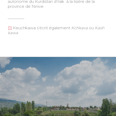
autonome du Kurdistan d’Irak à la lisière de la
province de Ninive.
________
[1]
Keuchkawa s’écrit également
Kchkava
ou
Kash
kawa