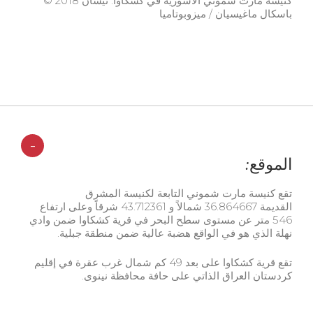
كنيسة مارت شموني الآشورية في كشكاوا. نيسان 2018 ©
باسكال ماغيسيان / ميزوبوتاميا
-
الموقع:
تقع كنيسة مارت شموني التابعة لكنيسة المشرق
القديمة 36.864667 شمالاً و 43.712361 شرقاً وعلى ارتفاع
546 متر عن مستوى سطح البحر في قرية كشكاوا ضمن وادي
نهلة الذي هو في الواقع هضبة عالية ضمن منطقة جبلية.
تقع قرية كشكاوا على بعد 49 كم شمال غرب عقرة في إقليم
كردستان العراق الذاتي على حافة محافظة نينوى.