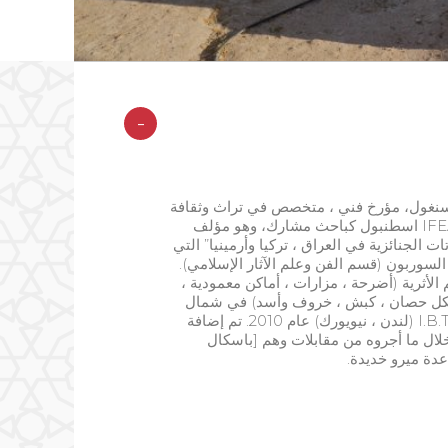
-
 سنغول، مؤرخ فني ، متخصص في تراث وثقافة
الإيزيديين. مرفق جامعة بول فاليري مونبلييه الثالثة وIFEA اسطنبول كباحث مشارك، وهو مؤلف
ت الجنائزية في العراق ، تركيا وأرمينيا” التي
 بانتيون السوربون (قسم الفن وعلم الآثار الإسلامي).
ائمة توثيقية تضم 88 من المعالم الأثرية (أضرحة ، مزارات ، أماكن معمودية ،
ئزية (على شكل حصان ، كبش ، خروف وأسد) في شمال
العراق، تركيا وأرمينيا. نشرت الإطروحة من قبل I.B.Tauris (لندن ، نيويورك) عام 2010. تم إضافة
لال ما أجروه من مقابلات وهم [باسكال