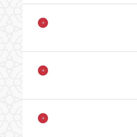
+
+
+