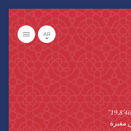
AR
تقع أضرحة مام شفان للإيزيديين 36°48’21.6″ شمالاً و 42°46’19.8″
 ضمن مقبرة