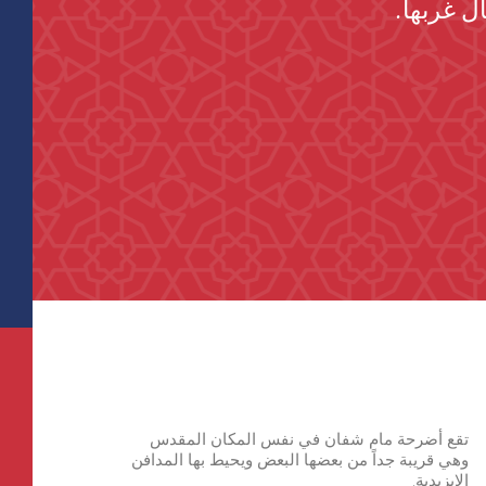
تقع أضرحة مام شفان في نفس المكان المقدس
وهي قريبة جداً من بعضها البعض ويحيط بها المدافن
الإيزيدية.