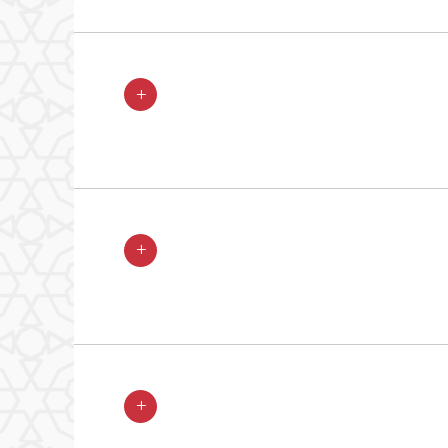
+
+
+