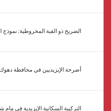
الضريح ذو القبة المخروطية: نموذج الع
أضرحة الإيزيديين في محافظة دهوك-ن
التركيبة السكانية الإيزيدية في مام ش