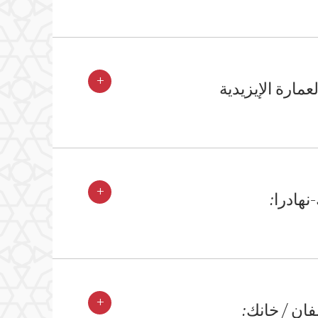
+
مارة الإيزيدية
+
هادرا:
+
فان / خانك: