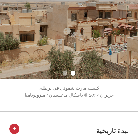
كنيسة مارت شموني في برطلة.
حزيران 2017 © باسكال ماغيسيان / ميزوبوتاميا
+
نبذة تاريخية