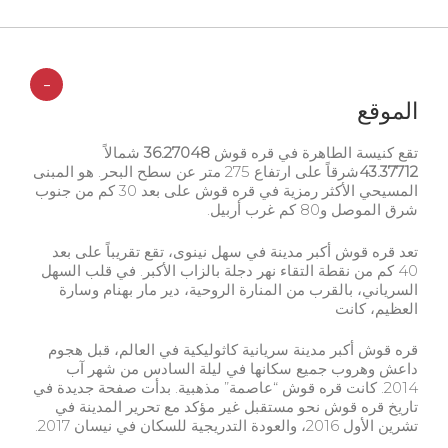
-
الموقع
تقع كنيسة الطاهرة في قره قوش
36.27048
شمالاً
43.37712
شرقاً على ارتفاع 275 متر عن سطح البحر. هو المبنى
المسيحي الأكثر رمزية في قره قوش على بعد 30 كم من جنوب
شرق الموصل و80 كم غرب أربيل.
تعد قره قوش أكبر مدينة في سهل نينوى، تقع تقريباً على بعد
40 كم من نقطة التقاء نهر دجلة بالزاب الأكبر. في قلب السهل
السرياني، بالقرب من المنارة الروحية، دير مار بهنام وسارة
العظيم، كانت
قره قوش أكبر مدينة سريانية كاثوليكية في العالم، قبل هجوم
داعش وهروب جميع سكانها في ليلة السادس من شهر آب
2014. كانت قره قوش “عاصمة” مذهبية. بدأت صفحة جديدة في
تاريخ قره قوش نحو مستقبل غير مؤكد مع تحرير المدينة في
تشرين الأول 2016، والعودة التدريجية للسكان في نيسان 2017.