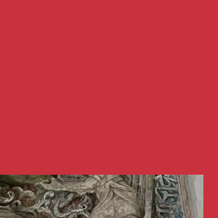
Mesopotamia publie ici une tribune
de Loÿs de Pampelonne (avec son
aimable autorisation), directeur de
recherche pour la revue «Conflits»,
parue dans le JDD, le 14 mars 2026.
Les chrétiens sont la « minorité-
sismographe » du Moyen-Orient :
quand ils bougent, c'est que la
plaque tectonique géopolitique a
déjà bougé et quand ils partent, la
fracture est consommée. Aujourd'hui,
ils partent, relève l'auteur.