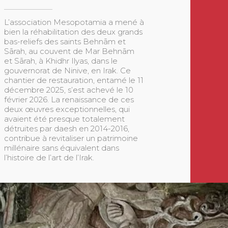
L’association Mesopotamia a mené à
bien la réhabilitation des deux grands
bas-reliefs des saints Behnām et
Sārah, au couvent de Mar Behnām
et Sārah, à Khidhr Ilyas, dans le
gouvernorat de Ninive, en Irak. Ce
chantier de restauration, entamé le 11
décembre 2025, s’est achevé le 10
février 2026. La renaissance de ces
deux œuvres exceptionnelles, qui
avaient été presque totalement
détruites par daesh en 2014-2016,
contribue à revitaliser un patrimoine
millénaire sans équivalent dans
l’histoire de l’art de l’Irak.