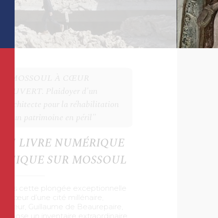
"MOSSOUL À CŒUR
OUVERT. Plaidoyer d'un
architecte pour la réhabilitation
d'un patrimoine en péril"
UN LIVRE NUMÉRIQUE
UNIQUE SUR MOSSOUL
Dans cette plongée exceptionnelle
au cœur d’une cité millénaire,
l’auteur, Guillaume de Beaurepaire,
propose un inventaire extraordinaire