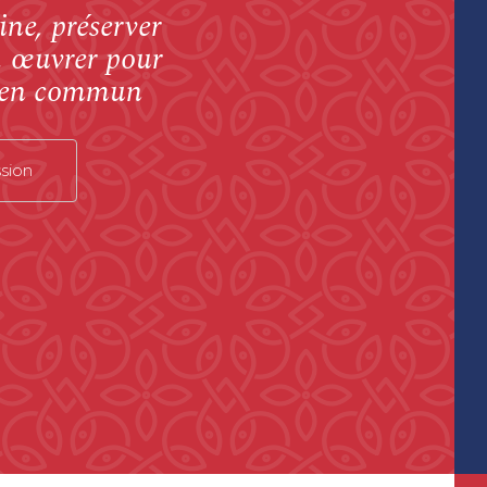
ne, préserver
, œuvrer pour
 bien commun
sion