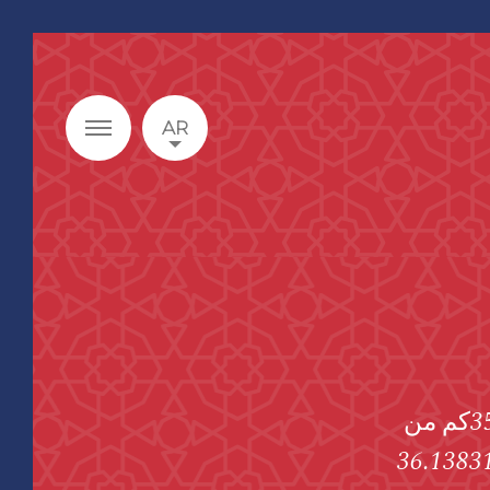
AR
يقع دير مار بهنام وسارة في منطقة منعزلة نسبياً على بعد 35كم من
لموصل في قرية الخازر على ارتفاع 232م 36.138311