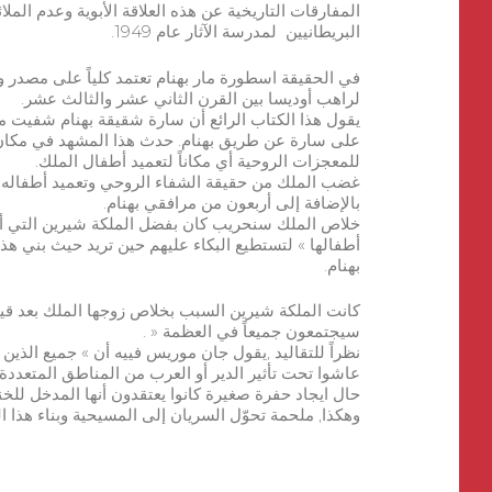
المفارقات التاريخية عن هذه العلاقة الأبوية وعدم الملائ
البريطانيين لمدرسة الآثار عام 1949.
في الحقيقة اسطورة مار بهنام تعتمد كلياً على مصدر وح
لراهب أوديسا بين القرن الثاني عشر والثالث عشر.
يقول هذا الكتاب الرائع أن سارة شقيقة بهنام شفيت 
على سارة عن طريق بهنام. حدث هذا المشهد في مكان يد
للمعجزات الروحية أي مكاناً لتعميد أطفال الملك.
تفاصيل تخ
غضب الملك من حقيقة الشفاء الروحي وتعميد أطفاله وق
نيسان 2017 © با
بالإضافة إلى أربعون من مرافقي بهنام.
أطفالها » لتستطيع البكاء عليهم حين تريد حيث بني هذا
بهنام.
كانت الملكة شيرين السبب بخلاص زوجها الملك بعد قيام
سيجتمعون جميعاً في العظمة « .
نظراً للتقاليد ,يقول جان موريس فييه أن » جميع الذي
عاشوا تحت تأثير الدير أو العرب من المناطق المتعددة 
حال ايجاد حفرة صغيرة كانوا يعتقدون أنها المدخل للخن
وهكذا, ملحمة تحوّل السريان إلى المسيحية وبناء هذا ال