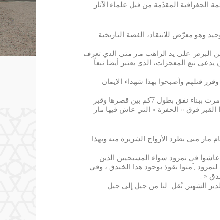
مة الجغرافية المقدّمة من قبل علماء الآثار
يد وهو معرّض للانتقاد، القصة التاريخية
من البرص على يد الراهب مار متى الذي تعرف
عى نبع المعجزات، الذي يعتبر أيضا نبعاً
ريب داعش للنحت الغائر القديم داخل دير مار بهنام
رر قتلهم وأصبحوا بهذا شهداء الإيمان
سكال ماغيسيان / ميزوبوتاميا
خلاص الملك سنحريب كان بفضل الملكة شيرين التي أمرت ببناء نفق بطول 7كم بين قصرها وقبر
 القبر فوق » الحفرة « التي عاش فيها مار
 مار متى بطرد الأرواح الشريرة منه وبهذا
ن عاشوا في نمرود سواء المسيحيين الذين
لنمرود ,آمنوا بقوة بوجود هذا الخندق ، وفي
دق « .
دير الشهير, نُقل لنا من جيل إلى جيل.