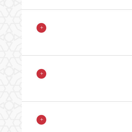
+
+
+