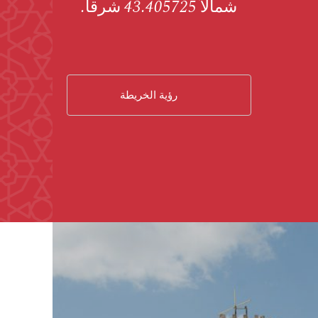
شمالاً 43.405725 شرقا.
رؤية الخريطة