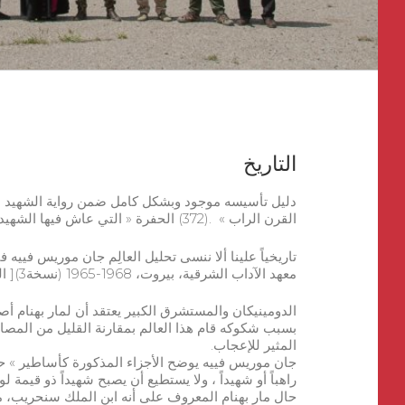
التاريخ
دليل تأسيسه موجود وبشكل كامل ضمن رواية الشهيد ب
القرن الراب » .(372) الحفرة « التي عاش فيها الشهيد كانت مركزاً للتفاني الشديد للشعب.
تاريخياً علينا ألا ننسى تحليل العالِم جان موريس فييه 
معهد الآداب الشرقية، بيروت، 1968-1965 (نسخة3)[ الذي سيتم ذكره مراراً ضمن هذه النشرة.
الدومينيكان والمستشرق الكبير يعتقد أن لمار بهنام أ
بسبب شكوكه قام هذا العالم بمقارنة القليل من المصادر
المثير للإعجاب.
جان موريس فييه يوضح الأجزاء المذكورة كأساطير » حي
راهباً أو شهيداً ، ولا يستطيع أن يصبح شهيداً ذو قيمة لو 
حال مار بهنام المعروف على أنه ابن الملك سنحريب، م