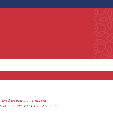
ation d’un patrimoine en péril
ree. WWW.MESOPOTAMIAHERITAGE.ORG